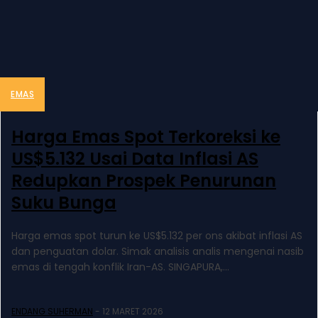
EMAS
Harga Emas Spot Terkoreksi ke
US$5.132 Usai Data Inflasi AS
Redupkan Prospek Penurunan
Suku Bunga
Harga emas spot turun ke US$5.132 per ons akibat inflasi AS
dan penguatan dolar. Simak analisis analis mengenai nasib
emas di tengah konflik Iran-AS. SINGAPURA,...
ENDANG SUHERMAN
-
12 MARET 2026