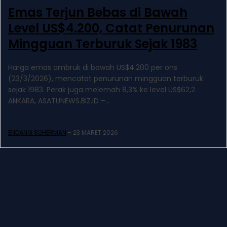
Emas Terjun Bebas di Bawah
Level US$4.200, Catat Penurunan
Mingguan Terburuk Sejak 1983
Harga emas ambruk di bawah US$4.200 per ons
(23/3/2026), mencatat penurunan mingguan terburuk
sejak 1983. Perak juga melemah 8,3% ke level US$62,2.
ANKARA, ASATUNEWS.BIZ.ID –...
ENDANG SUHERMAN
-
23 MARET 2026