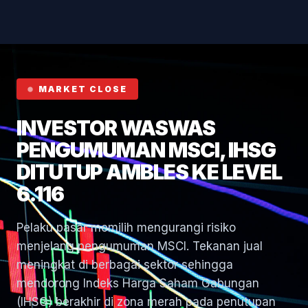
Hormuz
MARKET CLOSE
INVESTOR WASWAS
PENGUMUMAN MSCI, IHSG
DITUTUP AMBLES KE LEVEL
6.116
Pelaku pasar memilih mengurangi risiko
menjelang pengumuman MSCI. Tekanan jual
meningkat di berbagai sektor sehingga
mendorong Indeks Harga Saham Gabungan
(IHSG) berakhir di zona merah pada penutupan