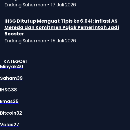
Endang Suherman
-
17 Juli 2026
IHSG Ditutup Menguat Tipis ke 6.041: Inflasi AS
Mereda dan Komitmen Pajak Pemerintah Jadi
Booster
Endang Suherman
-
15 Juli 2026
KATEGORI
Minyak
40
Saham
39
IHSG
38
Emas
35
Bitcoin
32
Valas
27