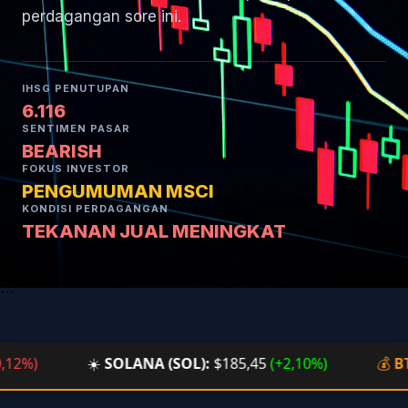
perdagangan sore ini.
IHSG PENUTUPAN
6.116
SENTIMEN PASAR
BEARISH
FOKUS INVESTOR
PENGUMUMAN MSCI
KONDISI PERDAGANGAN
TEKANAN JUAL MENINGKAT
```
%)
☀️
SOLANA (SOL):
$185,45
(+2,10%)
💰
BTC/I