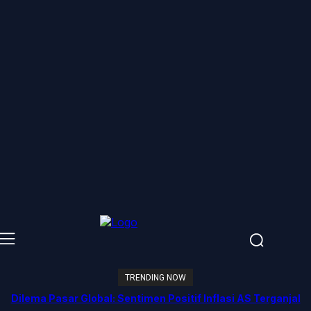
TRENDING NOW
Dilema Pasar Global: Sentimen Positif Inflasi AS Terganjal
Amblesnya Saham Teknologi Asia dan Guncangan Selat