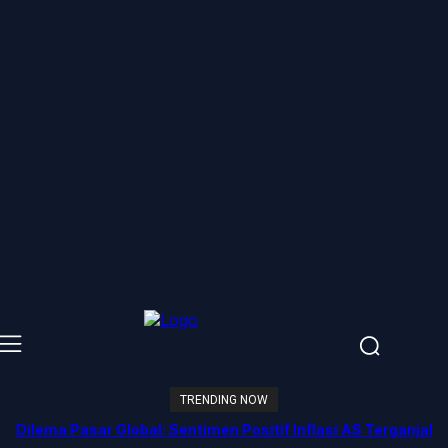
TRENDING NOW
Dilema Pasar Global: Sentimen Positif Inflasi AS Terganjal
Amblesnya Saham Teknologi Asia dan Guncangan Selat