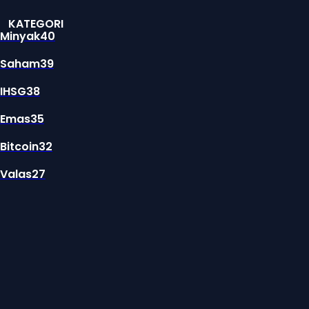
KATEGORI
Minyak
40
Saham
39
IHSG
38
Emas
35
Bitcoin
32
Valas
27