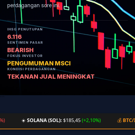
perdagangan sore ini.
IHSG PENUTUPAN
6.116
SENTIMEN PASAR
BEARISH
FOKUS INVESTOR
PENGUMUMAN MSCI
KONDISI PERDAGANGAN
TEKANAN JUAL MENINGKAT
```
☀️
SOLANA (SOL):
$185,45
(+2,10%)
💰
BTC/IDR: