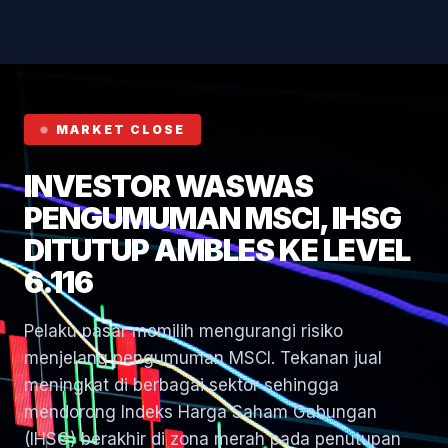
Hormuz
MARKET CLOSE
INVESTOR WASWAS
PENGUMUMAN MSCI, IHSG
DITUTUP AMBLES KE LEVEL
6.116
Pelaku pasar memilih mengurangi risiko
menjelang pengumuman MSCI. Tekanan jual
meningkat di berbagai sektor sehingga
mendorong Indeks Harga Saham Gabungan
(IHSG) berakhir di zona merah pada penutupan