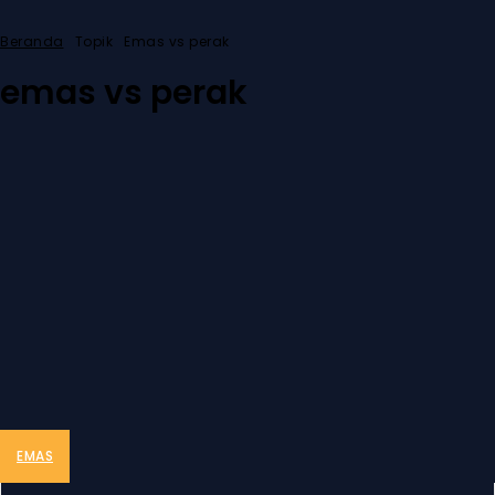
Beranda
Topik
Emas vs perak
emas vs perak
EMAS