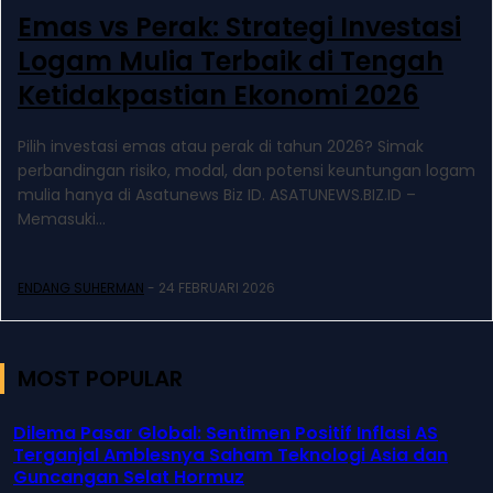
Emas vs Perak: Strategi Investasi
Logam Mulia Terbaik di Tengah
Ketidakpastian Ekonomi 2026
Pilih investasi emas atau perak di tahun 2026? Simak
perbandingan risiko, modal, dan potensi keuntungan logam
mulia hanya di Asatunews Biz ID. ASATUNEWS.BIZ.ID –
Memasuki...
ENDANG SUHERMAN
-
24 FEBRUARI 2026
MOST POPULAR
Dilema Pasar Global: Sentimen Positif Inflasi AS
Terganjal Amblesnya Saham Teknologi Asia dan
Guncangan Selat Hormuz