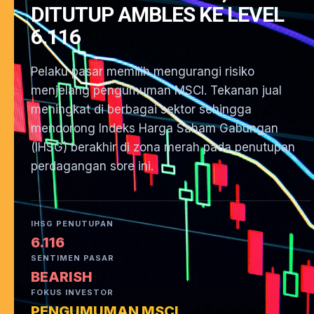
DITUTUP AMBLES KE LEVEL
6.116
Pelaku pasar memilih mengurangi risiko
menjelang pengumuman MSCI. Tekanan jual
meningkat di berbagai sektor sehingga
mendorong Indeks Harga Saham Gabungan
(IHSG) berakhir di zona merah pada penutupan
perdagangan sore ini.
IHSG PENUTUPAN
6.116
SENTIMEN PASAR
BEARISH
FOKUS INVESTOR
PENGUMUMAN MSCI