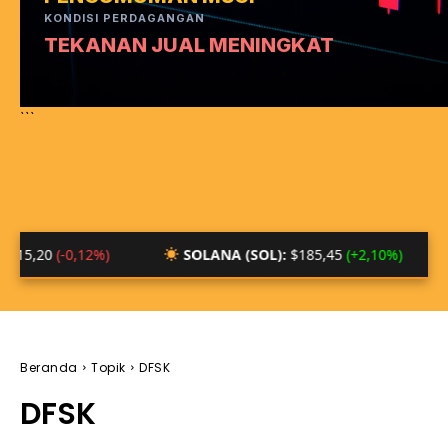
KONDISI PERDAGANGAN
TEKANAN JUAL MENINGKAT
```
-0,12%)
SOLANA (SOL):
$185,45
(+2,10%)
BTC/I
Beranda
Topik
DFSK
DFSK