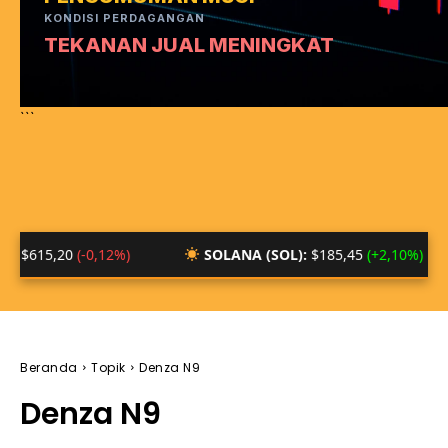
KONDISI PERDAGANGAN
TEKANAN JUAL MENINGKAT
```
20
(-0,12%)
SOLANA (SOL):
$185,45
(+2,10%)
B
Beranda
Topik
Denza N9
Denza N9