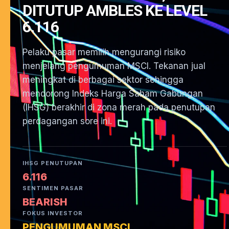
DITUTUP AMBLES KE LEVEL
6.116
Pelaku pasar memilih mengurangi risiko
menjelang pengumuman MSCI. Tekanan jual
meningkat di berbagai sektor sehingga
mendorong Indeks Harga Saham Gabungan
(IHSG) berakhir di zona merah pada penutupan
perdagangan sore ini.
IHSG PENUTUPAN
6.116
SENTIMEN PASAR
BEARISH
FOKUS INVESTOR
PENGUMUMAN MSCI