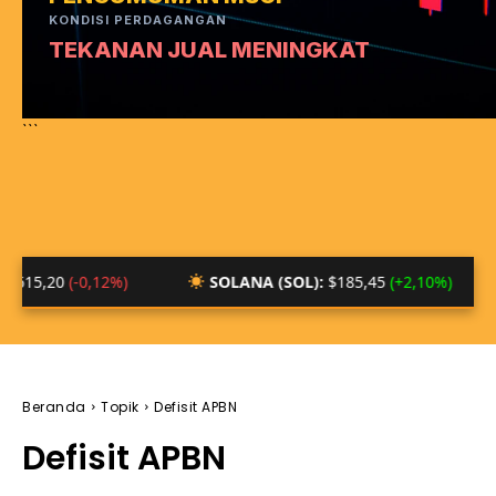
KONDISI PERDAGANGAN
TEKANAN JUAL MENINGKAT
```
(-0,12%)
SOLANA (SOL):
$185,45
(+2,10%)
BTC/
Beranda
Topik
Defisit APBN
Defisit APBN