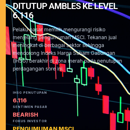
DITUTUP AMBLES KE LEVEL
6.116
Pelaku pasar memilih mengurangi risiko
menjelang pengumuman MSCI. Tekanan jual
meningkat di berbagai sektor sehingga
mendorong Indeks Harga Saham Gabungan
(IHSG) berakhir di zona merah pada penutupan
perdagangan sore ini.
IHSG PENUTUPAN
6.116
SENTIMEN PASAR
BEARISH
FOKUS INVESTOR
PENGUMUMAN MSCI