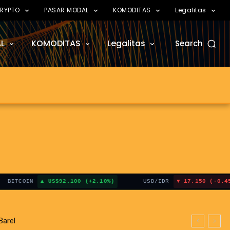
RYPTO
PASAR MODAL
KOMODITAS
Legalitas
L
KOMODITAS
Legalitas
Search
COIN
US$92.100 (+2.10%)
USD/IDR
17.150 (-0.45%)
el
 Hormuz