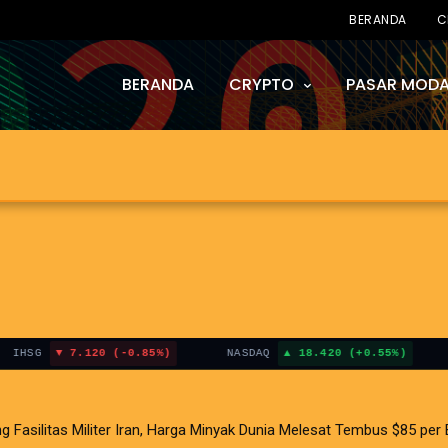
BERANDA
C
BERANDA
CRYPTO
PASAR MODA
G
7.120 (-0.85%)
NASDAQ
18.420 (+0.55%)
BIT
litas Militer Iran, Harga Minyak Dunia Melesat Tembus $85 per Bar
i AS Terganjal Amblesnya Saham Teknologi Asia dan Guncangan Selat