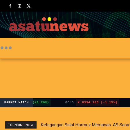
US$120.40 (+3.20%)
GOLD
US$4.185 (-1.15%)
IHS
MARKET WATCH
Ketegangan Selat Hormuz Memanas: AS Serang Fasi
Dilema Pasar Global: Sentimen Positif Inflas
TRENDING NOW