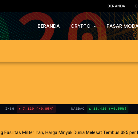
BERANDA
C
BERANDA
CRYPTO
PASAR MODA
G
7.120 (-0.85%)
NASDAQ
18.420 (+0.55%)
BIT
litas Militer Iran, Harga Minyak Dunia Melesat Tembus $85 per Bar
i AS Terganjal Amblesnya Saham Teknologi Asia dan Guncangan Selat