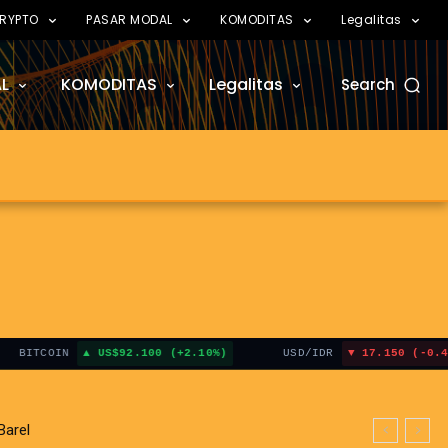
RYPTO
PASAR MODAL
KOMODITAS
Legalitas
L
KOMODITAS
Legalitas
Search
COIN
US$92.100 (+2.10%)
USD/IDR
17.150 (-0.45%)
el
 Hormuz