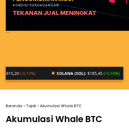
KONDISI PERDAGANGAN
TEKANAN JUAL MENINGKAT
```
0
(-0,12%)
SOLANA (SOL):
$185,45
(+2,10%)
BTC
Beranda
Topik
Akumulasi Whale BTC
Akumulasi Whale BTC