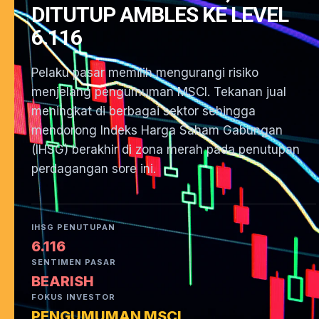
DITUTUP AMBLES KE LEVEL
6.116
Pelaku pasar memilih mengurangi risiko
menjelang pengumuman MSCI. Tekanan jual
meningkat di berbagai sektor sehingga
mendorong Indeks Harga Saham Gabungan
(IHSG) berakhir di zona merah pada penutupan
perdagangan sore ini.
IHSG PENUTUPAN
6.116
SENTIMEN PASAR
BEARISH
FOKUS INVESTOR
PENGUMUMAN MSCI